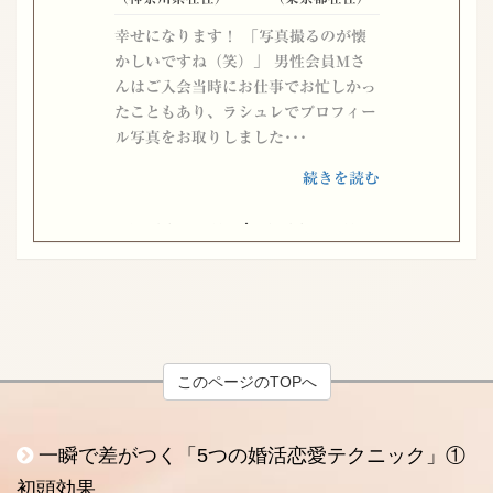
幸せになります！ 「写真撮るのが懐
かしいですね（笑）」 男性会員Mさ
んはご入会当時にお仕事でお忙しかっ
たこともあり、ラシュレでプロフィー
ル写真をお取りしました･･･
続きを読む
男性40代｜女性30代
（東京都在住）
（千葉県在住）
明るく前向きな姿勢 東京在住の会員
様と千葉県在住の会員様のご成婚スト
ーリー。 朗らかで優しい笑顔の男性
会員Mさん、飾らないお人柄で素敵な
このページのTOPへ
笑顔の女性会員Fさん･･･
続きを読む
一瞬で差がつく「5つの婚活恋愛テクニック」①
初頭効果