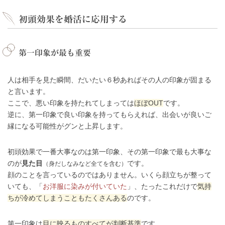
初頭効果を婚活に応用する
第一印象が最も重要
人は相手を見た瞬間、だいたい６秒あればその人の印象が固まる
と言います。
ここで、悪い印象を持たれてしまっては
ほぼOUT
です。
逆に、第一印象で良い印象を持ってもらえれば、出会いが良いご
縁になる可能性がグンと上昇します。
初頭効果で一番大事なのは第一印象、その第一印象で最も大事な
のが
見た目
です。
（身だしなみなど全てを含む）
顔のことを言っているのではありません。いくら顔立ちが整って
いても、「
お洋服に染みが付いていた
」、たったこれだけで
気持
ちが冷めてしまうこともたくさんある
のです。
第一印象は
目に映るものすべてが判断基準
です。