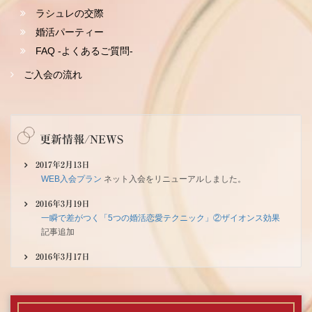
ラシュレの交際
男性40代｜女性30代
婚活パーティー
（千葉県在住）
（東京都在住）
FAQ -よくあるご質問-
幸せいっぱいの笑顔 大手結婚相談所O
ご入会の流れ
社でなかなかご縁が繋がらないとご相
料金費用
談に来られた男性会員Mさん。まだ冬
必要書類
の寒さが残る春先のことでした。 そ
20代の方
れから半年余り･･･
更新情報/NEWS
再婚の方
続きを読む
2017年2月13日
婚活ガイド一覧
WEB入会プラン
ネット入会をリニューアルしました。
プロフィールのポイント
男性20代｜女性20代
2016年3月19日
お見合いの基本とポイント
一瞬で差がつく「5つの婚活恋愛テクニック」②ザイオンス効果
（千葉県在住）
（千葉県在住）
お見合いの流れ
記事追加
20代の若いお二人の門出 20代男性会
第一印象について
2016年3月17日
員Mさんと20代女性会員Fさんのお二
マナーについて
2016/04/24(日)開催 『ジョイフルパーティーin東京（千代田）』
人が幸せのゴールインをされました。
お知らせ
会話について
Fさんがご入会されたのはまだ20代前
ポイント（男性）
半というご年齢･･･
2016年3月17日