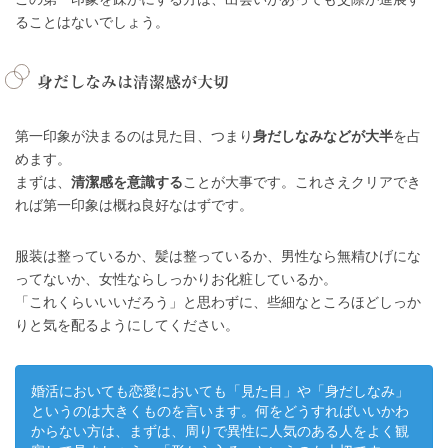
ることはないでしょう。
身だしなみは清潔感が大切
第一印象が決まるのは見た目、つまり
身だしなみなどが大半
を占
めます。
まずは、
清潔感を意識する
ことが大事です。これさえクリアでき
れば第一印象は概ね良好なはずです。
服装は整っているか、髪は整っているか、男性なら無精ひげにな
ってないか、女性ならしっかりお化粧しているか。
「これくらいいいだろう」と思わずに、些細なところほどしっか
りと気を配るようにしてください。
婚活においても恋愛においても「見た目」や「身だしなみ」
というのは大きくものを言います。何をどうすればいいかわ
からない方は、まずは、周りで異性に人気のある人をよく観