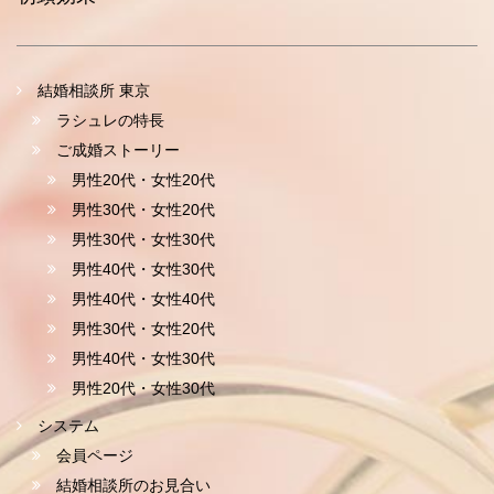
男性40代｜女性40代
（東京都在住）
（千葉県在住）
幸せなゴールイン 40代の会員様同士
結婚相談所 東京
のご成婚報告がありました。 ご成婚
ラシュレの特長
されたのは千葉在住の男性会員Mさん
ご成婚ストーリー
と東京在住の女性会員Fさん。この人
なら、そう思えた理由･･･
男性20代・女性20代
男性30代・女性20代
続きを読む
男性30代・女性30代
男性40代・女性30代
男性30代｜女性20代
男性40代・女性40代
（千葉県在住）
（東京都在住）
男性30代・女性20代
運命の出逢い 運命的な出逢いってあ
男性40代・女性30代
りますよね。もちろん結婚相談所でも
男性20代・女性30代
あるんです。 今回ご紹介するご成婚
カップルは、ご入会時期もほぼ一緒、
システム
二人とも初めてのお見合いで･･･
会員ページ
結婚相談所のお見合い
続きを読む