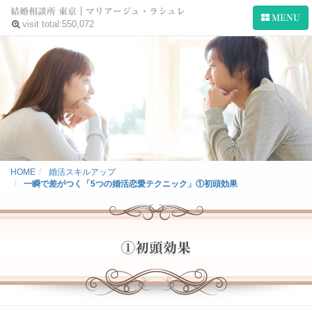
結婚相談所 東京｜マリアージュ・ラシュレ
MENU
visit total:
550,072
HOME
ラシュレの特長
ご成婚ストーリー
システム
HOME
婚活スキルアップ
ご入会案内
一瞬で差がつく「5つの婚活恋愛テクニック」①初頭効果
ガイドブック
会社案内
①初頭効果
仲人の婚活ブログ
閉じる