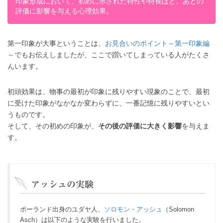
印象形成において、初めに示された特性や特長ほど、あとの
評価に影響を与える心理効果。
第一印象が大事ということは、
お見合いのポイント～第一印象編
～
でもお伝えしましたが、ここで躓いてしまっている人がたくさ
んいます。
初頭効果は、物事の最初が印象に残りやすい現象のことで、最初
に受けた印象がなかなか変わらずに、一番記憶に残りやすいとい
うものです。
そして、その初めの印象が、
その後の評価に大きく影響
を与えま
す。
アッシュの実験
ポーランド出身のユダヤ人、
ソロモン・アッシュ
（Solomon
Asch）は以下のような実験を行いました。